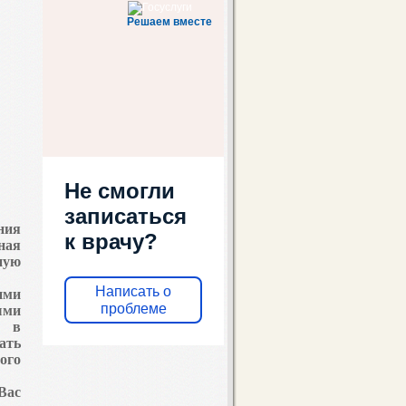
zabkptd2@mail.ru
Решаем вместе
Не смогли
записаться
ния
к врачу?
ная
ную
Написать о
ими
проблеме
ыми
и в
ать
ого
Вас