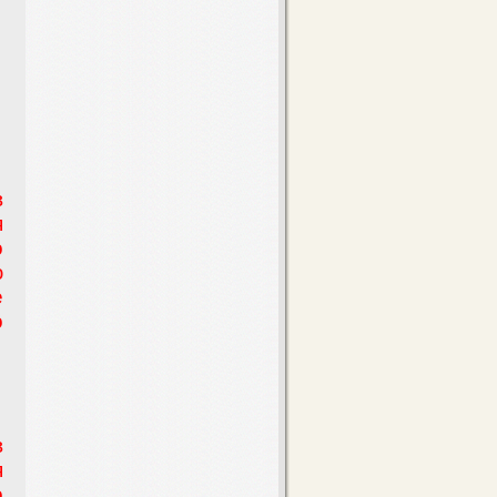
в
я
о
ю
е
о
в
я
о