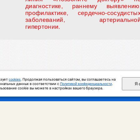
диагностике, раннему выявлению
профилактике, сердечно-сосудисты
заболеваний, артериально
гипертонии.
зует 
. Продолжая пользоваться сайтом, вы соглашаетесь на 
cookies
зе
Документы
Вакансии
Контакты
График работы
Вопрос
Я 
нальных данных в соответствии с 
. 
Политикой конфеденциальности
ьзование cookie вы можете в настройках вашего браузера.
веб-аналитики «Яндекс. Метрика»
еркулезная больница"