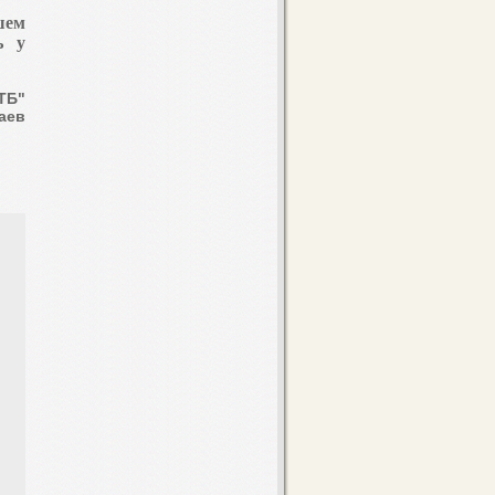
шем
ь у
ТБ"
наев