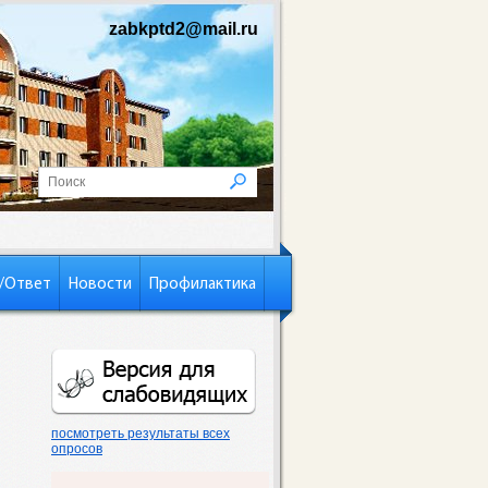
zabkptd2@mail.ru
/Ответ
Новости
Профилактика
посмотреть результаты всех
опросов