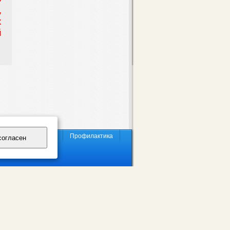
,
х
й
/Ответ
Новости
Профилактика
согласен