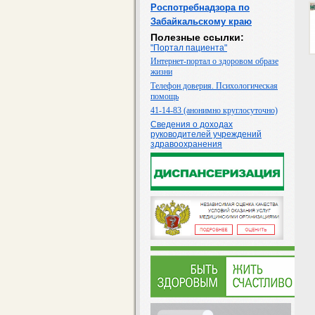
Роспотребнадзора по
Забайкальскому краю
Полезные ссылки:
"Портал пациента"
Интернет-портал о здоровом образе
жизни
Телефон доверия. Психологическая
помощь
41-14-83 (анонимно круглосуточно)
Сведения о доходах
руководителей учреждений
здравоохранения