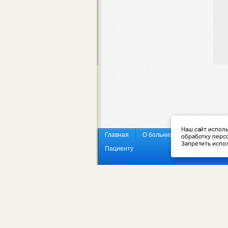
Наш сайт исполь
Главная
О больнице
О туберкуле
обработку персо
Запретить испол
Пациенту
Политика конфиденциальности
Уведомление об использовании сервиса 
© 2017 ГБУЗ "Забакальская краевая туб