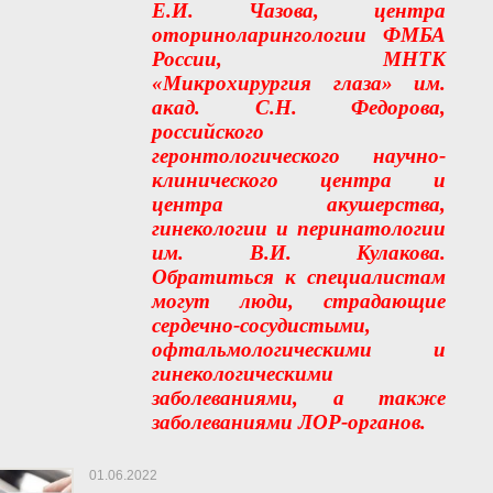
Е.И. Чазова, центра
оториноларингологии ФМБА
России, МНТК
«Микрохирургия глаза» им.
акад. С.Н. Федорова,
российского
геронтологического научно-
клинического центра и
центра акушерства,
гинекологии и перинатологии
им. В.И. Кулакова.
Обратиться к специалистам
могут люди, страдающие
сердечно-сосудистыми,
офтальмологическими и
гинекологическими
заболеваниями, а также
заболеваниями ЛОР-органов.
01.06.2022