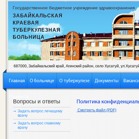
Государственное бюджетное учреждение здравоохранения
ЗАБАЙКАЛЬСКАЯ
КРАЕВАЯ
ТУБЕРКУЛЕЗНАЯ
БОЛЬНИЦА
687000, Забайкальский край, Агинский район, село Хусатуй, ул.Хусатуй,
Главная
О больнице
О туберкулезе
Документы
Ваканс
Пациенту
Вопросы и ответы
Политика конфиденциал
Смотреть файл (PDF)
Задать вопрос лечащему
врачу
Задать вопрос главному
врачу