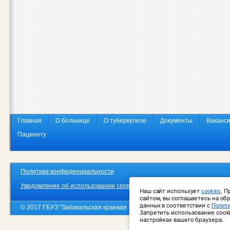
Главная
О больнице
О туберкулезе
Документы
Ваканс
Пациенту
Политика конфиденциальности
Уведомление об использовании сервиса веб-аналитики «Яндекс. Метр
Наш сайт использует 
. П
cookies
сайтом, вы соглашаетесь на об
данных в соответствии с 
Полити
© 2017 ГБУЗ "Забакальская краевая туберкулезная больница"
Запретить использование cooki
настройках вашего браузера.