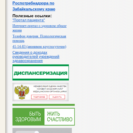
Роспотребнадзора по
Забайкальскому краю
Полезные ссылки:
"Портал пациента"
Интернет-портал о здоровом образе
жизни
Телефон доверия. Психологическая
помощь
41-14-83 (анонимно круглосуточно)
Сведения о доходах
руководителей учреждений
здравоохранения