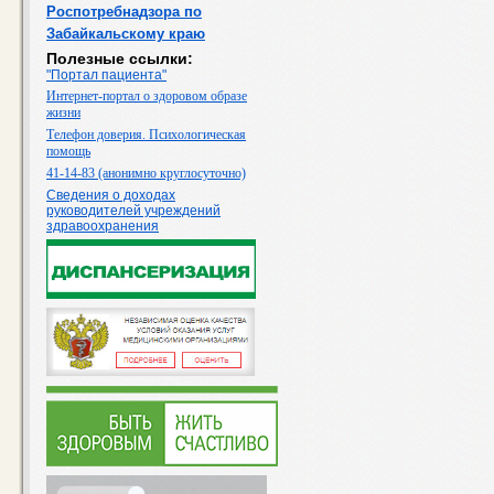
Роспотребнадзора по
Забайкальскому краю
Полезные ссылки:
"Портал пациента"
Интернет-портал о здоровом образе
жизни
Телефон доверия. Психологическая
помощь
41-14-83 (анонимно круглосуточно)
Сведения о доходах
руководителей учреждений
здравоохранения