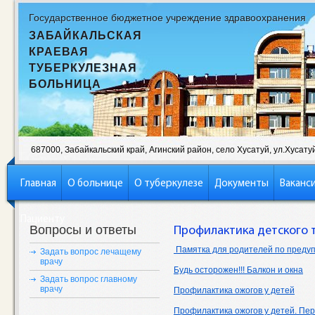
Государственное бюджетное учреждение здравоохранения
ЗАБАЙКАЛЬСКАЯ
КРАЕВАЯ
ТУБЕРКУЛЕЗНАЯ
БОЛЬНИЦА
687000, Забайкальский край, Агинский район, село Хусатуй, ул.Хусатуй,
Главная
О больнице
О туберкулезе
Документы
Ваканс
Пациенту
Вопросы и ответы
Профилактика детского 
Памятка для родителей по преду
Задать вопрос лечащему
врачу
Будь осторожен!!! Балкон и окна
Задать вопрос главному
врачу
Профилактика ожогов у детей
Профилактика ожогов у детей. Пе