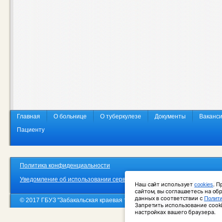
Главная
О больнице
О туберкулезе
Документы
Ваканс
Пациенту
Политика конфиденциальности
Уведомление об использовании сервиса веб-аналитики «Яндекс. Метр
Наш сайт использует 
. П
cookies
сайтом, вы соглашаетесь на об
данных в соответствии с 
Полити
© 2017 ГБУЗ "Забакальская краевая туберкулезная больница"
Запретить использование cooki
настройках вашего браузера.