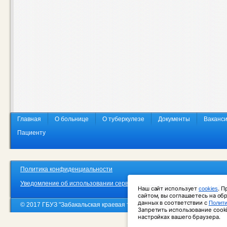
Главная
О больнице
О туберкулезе
Документы
Ваканс
Пациенту
Политика конфиденциальности
Уведомление об использовании сервиса веб-аналитики «Яндекс. Метр
Наш сайт использует 
. П
cookies
сайтом, вы соглашаетесь на об
данных в соответствии с 
Полити
© 2017 ГБУЗ "Забакальская краевая туберкулезная больница"
Запретить использование cooki
настройках вашего браузера.