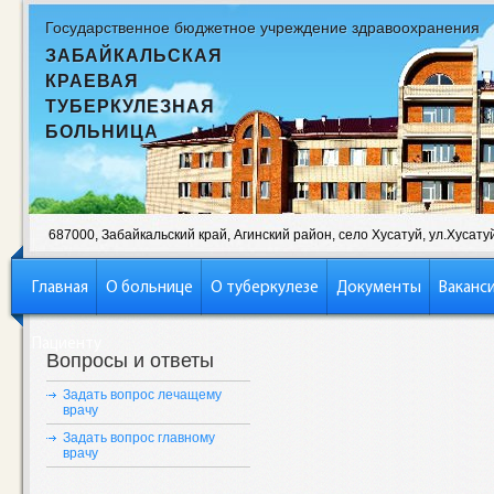
Государственное бюджетное учреждение здравоохранения
ЗАБАЙКАЛЬСКАЯ
КРАЕВАЯ
ТУБЕРКУЛЕЗНАЯ
БОЛЬНИЦА
687000, Забайкальский край, Агинский район, село Хусатуй, ул.Хусатуй,
Главная
О больнице
О туберкулезе
Документы
Ваканс
Пациенту
Вопросы и ответы
Задать вопрос лечащему
врачу
Задать вопрос главному
врачу