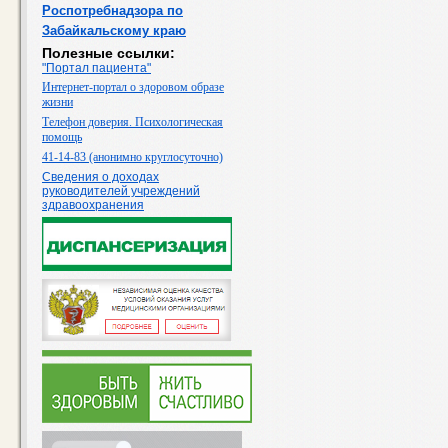
Роспотребнадзора по
Забайкальскому краю
Полезные ссылки:
"Портал пациента"
Интернет-портал о здоровом образе
жизни
Телефон доверия. Психологическая
помощь
41-14-83 (анонимно круглосуточно)
Сведения о доходах
руководителей учреждений
здравоохранения