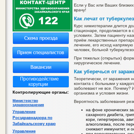
Если у Вас или Ваших близких
врачу!
Как лечат от туберкуле
Курс химиотерапии длится дол
стационаре, продолжается в 
условиях. Затем пациенту на
приём лекарственных препара
лечение, его исход напрямую 
человек, больной туберкулезо
При тяжелых (открытых) форм
хирургическое лечение.
Как уберечься от зараж
Теоретически, от заражения не
контакта с больными у каждого
заболевают не все. Почему? 
Контролирующие органы:
организма и условия жизни.
Министерство
Вероятность заболевания рез
здравоохранения
на фоне хронических за
Управление
сахарного диабета, гри
Росздравнадзора по
кори, гипертиреоза, ав
Забайкальскому краю
алкоголизма, после пе
снижают иммунитет, и 
Управление
при переутомлении, ск