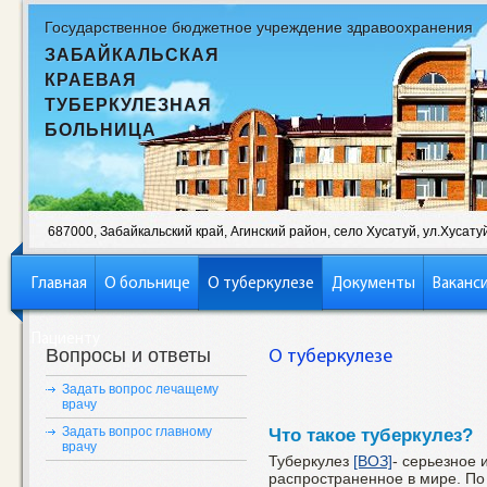
Государственное бюджетное учреждение здравоохранения
ЗАБАЙКАЛЬСКАЯ
КРАЕВАЯ
ТУБЕРКУЛЕЗНАЯ
БОЛЬНИЦА
687000, Забайкальский край, Агинский район, село Хусатуй, ул.Хусатуй,
Главная
О больнице
О туберкулезе
Документы
Ваканс
Пациенту
Вопросы и ответы
О туберкулезе
Задать вопрос лечащему
врачу
Задать вопрос главному
Что такое туберкулез?
врачу
Туберкулез
[ВОЗ]
- серьезное
распространенное в мире. По