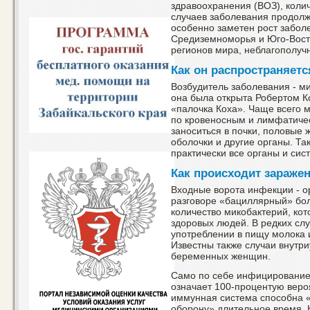
здравоохранения (ВОЗ), коли
случаев заболевания продолж
особенно заметен рост забол
Средиземноморья и Юго-Восто
регионов мира, неблагополучн
Как он распространяетс
Возбудитель заболевания - ми
она была открыта Робертом К
«палочка Коха». Чаще всего м
по кровеносным и лимфатиче
заноситься в почки, половые ж
оболочки и другие органы. Та
практически все органы и сис
Как происходит зараже
Входные ворота инфекции - о
разговоре «бациллярный» бо
количество микобактерий, ко
здоровых людей. В редких сл
употреблении в пищу молока 
Известны также случаи внутр
беременных женщин.
Само по себе инфицирование
означает 100-процентую веро
иммунная система способна «
оборону» длительное время. 