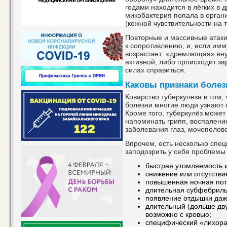
годами находится в лёгких в 
микобактерия попала в орган
(кожной чувствительности на 
Повторные и массивные атак
к сопротивлению, и, если имм
возрастает: «дремлющая» вну
активной, либо происходит за
силах справиться.
Каковы признаки болез
Коварство туберкулеза в том, 
болезни многие люди узнают 
Кроме того, туберкулёз может
напоминать грипп, воспаление 
заболевания глаз, мочеполов
Впрочем, есть несколько спе
заподозрить у себя проблемы
быстрая утомляемость 
снижение или отсутстви
повышенная ночная пот
длительная субфебриль
появление отдышки даж
длительный (дольше дв
возможно с кровью;
специфический «лихора