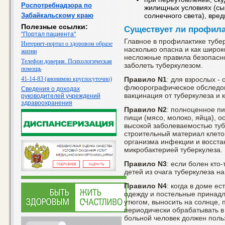
Роспотребнадзора по
жилищных условиях (сы
Забайкальскому краю
солнечного света), вре
Полезные ссылки:
Существует ли профила
"Портал пациента"
Главное в профилактике тубе
Интернет-портал о здоровом образе
насколько опасна и как широ
жизни
несложные правила безопасно
Телефон доверия. Психологическая
заболеть туберкулезом.
помощь
41-14-83 (анонимно круглосуточно)
Правило N1
: для взрослых -
флюорографическое обследов
Сведения о доходах
вакцинация от туберкулеза и 
руководителей учреждений
здравоохранения
Правило N2
: полноценное п
пищи (мясо, молоко, яйца), ос
высокой заболеваемостью туб
строительный материал клето
организма инфекции и восста
микробактерией туберкулеза.
Правило N3
: если болен кто
детей из очага туберкулеза н
Правило N4
: когда в доме е
одежду и постельные принадл
утюгом, выносить на солнце, п
периодически обрабатывать в
больной человек должен поль