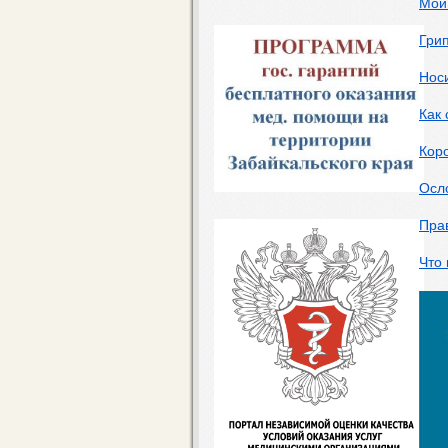
Мой
Грип
Нос
Как 
Кор
Осл
Пра
Что 