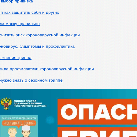
 выбор прививка
п как защитить себя и других
им маску правильно
снизить риск короновирусной инфекции
оновирус. Симптомы и профилактика
ожнения гриппа
вила профилактики короновирусной инфекции
нужно знать о сезонном гриппе