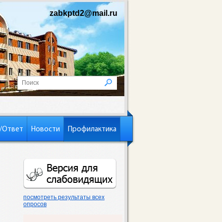
zabkptd2@mail.ru
/Ответ
Новости
Профилактика
посмотреть результаты всех
опросов