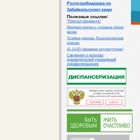
Роспотребнадзора по
Забайкальскому краю
Полезные ссылки:
"Портал пациента"
Интернет-портал о здоровом образе
жизни
Телефон доверия. Психологическая
помощь
41-14-83 (анонимно круглосуточно)
Сведения о доходах
руководителей учреждений
здравоохранения