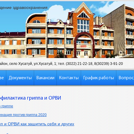
дение здравоохранения
он, село Хусатуй, ул.Хусатуй, 1; тел. (3022) 21-22-18, 8(30239) 3-91-20
зе
Документы
Вакансии
Контакты
График работы
Вопрос
филактика гриппа и ОРВИ
о гриппе
инация против гриппа 2020
п и ОРВИ как защитить себя и других