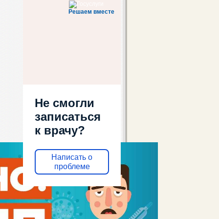
zabkptd2@mail.ru
Решаем вместе
Не смогли
записаться
к врачу?
Написать о
проблеме